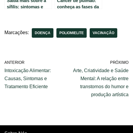
Saiba mais sobre a
Câncer de pulmão:
sífilis: sintomas e
conheça as fases da
características da
doença e seus
doença silenciosa
primeiros sintomas
Marcações:
DOENÇA
POLIOMIELITE
VACINAÇÃO
ANTERIOR
PRÓXIMO
Intoxicação Alimentar:
Arte, Criatividade e Saúde
Causas, Sintomas e
Mental: A relação entre
Tratamento Eficiente
transtornos do humor e
produção artística