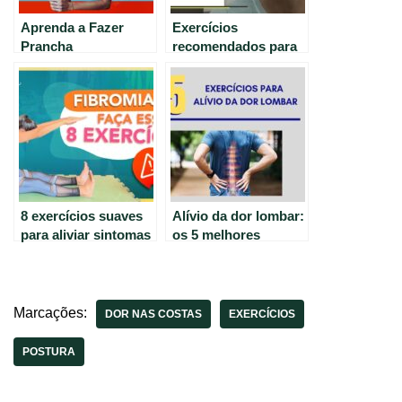
Aprenda a Fazer
Exercícios
Prancha
recomendados para
Corretamente: Evite
pessoas com
Dor nas Costas e
osteoporose – Dicas
Sinta seu Abdômen
do Marcio Atalla
8 exercícios suaves
Alívio da dor lombar:
para aliviar sintomas
os 5 melhores
de fibromialgia
exercícios para
hérnia de disco e
ciática.
Marcações:
DOR NAS COSTAS
EXERCÍCIOS
POSTURA