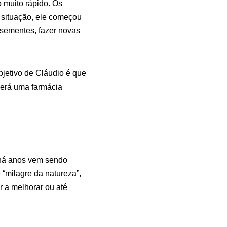
 muito rápido. Os
 situação, ele começou
 sementes, fazer novas
bjetivo de Cláudio é que
será uma farmácia
e há anos vem sendo
 “milagre da natureza”,
 a melhorar ou até