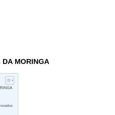
S DA MORINGA
ORINGA
rovados