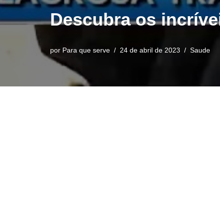
Descubra os incríve
por
Para que serve
24 de abril de 2023
Saude