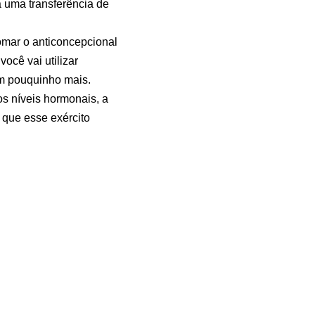
 uma transferência de
omar o anticoncepcional
ocê vai utilizar
um pouquinho mais.
os níveis hormonais, a
r que esse exército
foi o dúvidas e
todos aqui presentes no
alguém, se você gostou
apa.
o Voget