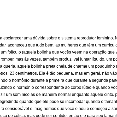
 a esclarecer uma dúvida sobre o sistema reprodutor feminino. 
dar, aconteceu que tudo bem, as mulheres que têm um currículo
um folículo (aquela bolinha que vocês veem na operação que vai
romper, mas às vezes, também produz, vai juntar líquido, um p
a queria, aquela bolinha preta cheia de charme um pouquinho 
tros, 23 centímetros. Ela é tão pequena, mas em geral, não vão
indo o hormônio durante a primeira que durante a segunda par
uzindo o hormônio correspondente ao corpo lúteo e quando voc
zir um som nicolas de maneira normal enquanto aquele cinto, p
i regredindo quando que ele pode se incomodar quando o tamanh
ra considerável e imaginemos que você olhou e começou a sa
co de cólica, mas pode ser contido, então ele para seu tamanh