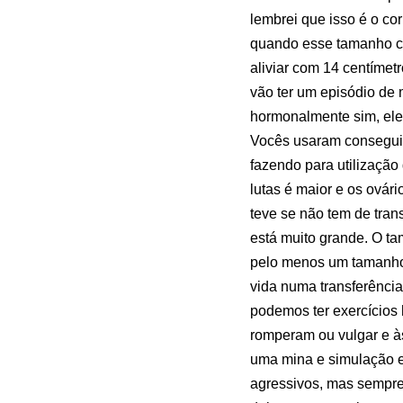
lembrei que isso é o co
quando esse tamanho co
aliviar com 14 centímet
vão ter um episódio de 
hormonalmente sim, ele 
Vocês usaram conseguir
fazendo para utilização
lutas é maior e os ovár
teve se não tem de tran
está muito grande. O ta
pelo menos um tamanho 
vida numa transferênci
podemos ter exercícios
romperam ou vulgar e às
uma mina e simulação 
agressivos, mas sempre