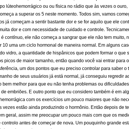
rpo lúteohemorrágico ou ou física no rádio que às vezes o ouro,
meça a superar os 5 neste momento. Todos sim, vamos começar
ros já começam a sentir bastante dor e se for aquilo que ele co
muita dor e com necessidade de cuidado e controle. Tecnicame
é contínuo, ele não começa a sangrar que ele não tem muito, 
 10 uma um ciclo hormonal de maneira normal. Em alguns ca
 do vidro, a quantidade de hispânicos que podem formar o que
ios picos de maior tamanho, então quando você vai entrar para o
sferência, um dos pontos que eu preciso controlar para saber o
manho de seus usuários já está normal, já conseguiu regredir 
bem melhor para que eu não tenha problemas ou dificuldades
a de embriões. E outro ponto que eu considero também é em al
 hemorrágica com os exercícios um pouco maiores que não nece
 vezes estão ainda produzindo o hormônio. Então depois de ter 
em geral, assim me preocupar um pouco mais com que os med
 controlo antes de começar de nova. Um pouquinho grande es