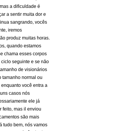
 mas a dificuldade é
 a sentir muita dor e
ntinua sangrando, vocês
nte, iremos
não produz muitas horas.
sos, quando estamos
 se chama esses corpos
 ciclo seguinte e se não
 tamanho de visionários
ao tamanho normal ou
 enquanto você entra a
guns casos nós
ssariamente ele já
feito, mas il enviou
icamentos são mais
tá tudo bem, nós vamos