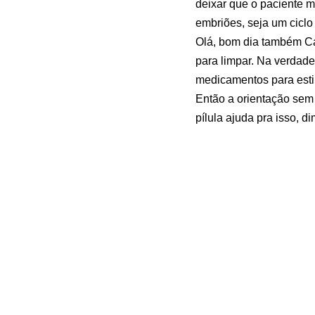
deixar que o paciente m
embriões, seja um ciclo
Olá, bom dia também Ca
para limpar. Na verdade
medicamentos para esti
Então a orientação sem 
pílula ajuda pra isso, d
começa a regredir a ter
facilidades para vocês 
bate-papo na tranquili
da telnic bateu compart
—
Fonte:
Cisto de Ovário
Artigos Relacion