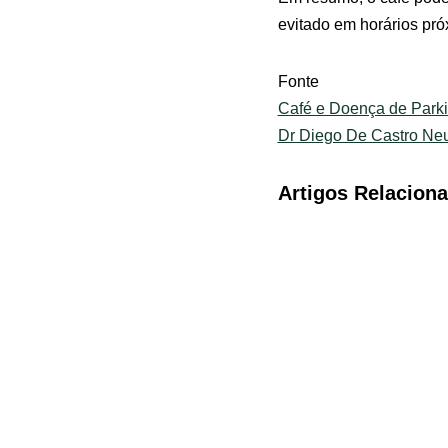
evitado em horários pró
Fonte
Café e Doença de Parki
Dr Diego De Castro Neu
Artigos Relacion
Dicas para aliviar
sintomas da Doença
de Parkinson: saiba