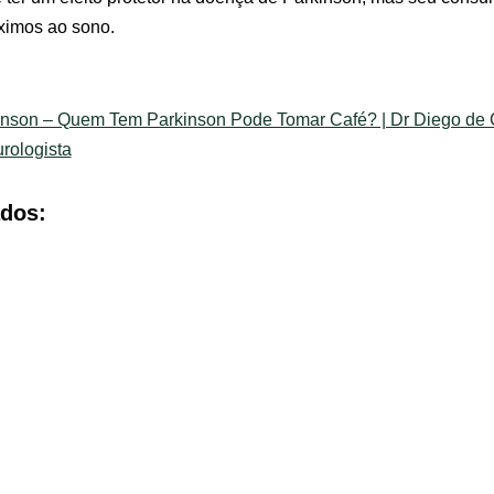
ximos ao sono.
nson – Quem Tem Parkinson Pode Tomar Café? | Dr Diego de C
rologista
ados:
Tratamento da
Prevenção de
Usar lentes c
Doença de Parkinson
Infecções
conjuntivite: é
com o Neurologista
Hospitalares: Dicas
seguro? Saiba