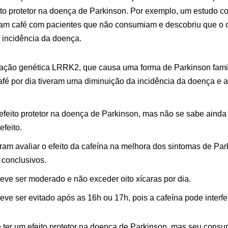
eito protetor na doença de Parkinson. Por exemplo, um estudo 
am café com pacientes que não consumiam e descobriu que o 
incidência da doença.
ação genética LRRK2, que causa uma forma de Parkinson fami
afé por dia tiveram uma diminuição da incidência da doença e at
efeito protetor na doença de Parkinson, mas não se sabe ainda
feito.
ram avaliar o efeito da cafeína na melhora dos sintomas de Pa
 conclusivos.
ve ser moderado e não exceder oito xícaras por dia.
ve ser evitado após as 16h ou 17h, pois a cafeína pode interfer
 ter um efeito protetor na doença de Parkinson, mas seu cons