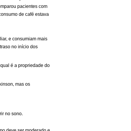
comparou pacientes com
consumo de café estava
liar, e consumiam mais
raso no início dos
 qual é a propriedade do
rkinson, mas os
ir no sono.
umo deve ser moderado e