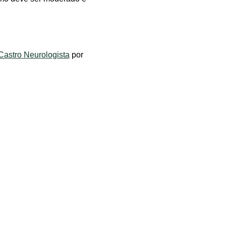
astro Neurologista
por
om
 mais