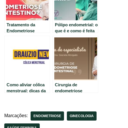
Tratamento da
Pólipo endometrial: o
Endometriose
que é e como é feita
Intestinal com o Dr.
a retirada por
Marcelo Werneck
Histeroscopia
Como aliviar cólica
Cirurgia de
menstrual: dicas da
endometriose
Drauzio Varella –
intestinal:
Drauzio News #36
especialista explica o
procedimento.
Marcações:
ENDOMETRIOSE
GINECOLOGIA