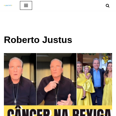
Pular
para
o
conteúdo
Roberto Justus