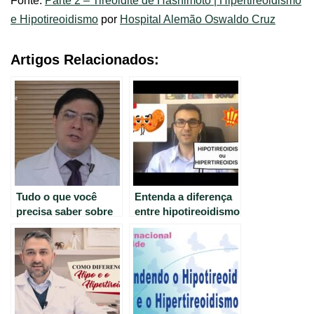
Fonte:
Parte 2 – Tireoidite de Hashimoto | Hipertireoidismo
e Hipotireoidismo
por
Hospital Alemão Oswaldo Cruz
Artigos Relacionados:
Tudo o que você
Entenda a diferença
precisa saber sobre
entre hipotireoidismo
Tireoidite de
e hipertireoidismo
Hashimoto,
Hipertireoidismo e
Hipotireoidismo