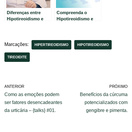
Diferenças entre
Compreenda o
Hipotireoidismo e
Hipotireoidismo e
Hipertireoidismo:
Hipertireoidismo de
Guia Completo.
forma simples e clara
Marcações:
HIPERTIREOIDISMO
HIPOTIREOIDISMO
TIREOIDITE
ANTERIOR
PRÓXIMO
Como as emoções podem
Benefícios da cúrcuma
ser fatores desencadeantes
potencializados com
da urticária – {talks} #01.
gengibre e pimenta.