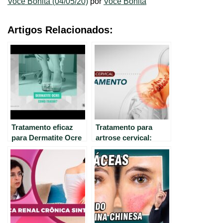
Você Bonita (04/05/20)
por
Você Bonita
Artigos Relacionados:
Tratamento eficaz
Tratamento para
para Dermatite Ocre
artrose cervical:
– Dicas e Cuidados.
opções eficazes e
seguras.