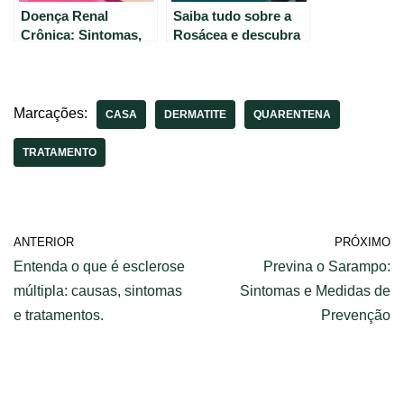
Doença Renal
Saiba tudo sobre a
Crônica: Sintomas,
Rosácea e descubra
Diagnóstico e
como tratar a
Tratamento
vermelhidão no rosto
Adequado.
Marcações:
CASA
DERMATITE
QUARENTENA
TRATAMENTO
ANTERIOR
PRÓXIMO
Entenda o que é esclerose
Previna o Sarampo:
múltipla: causas, sintomas
Sintomas e Medidas de
e tratamentos.
Prevenção