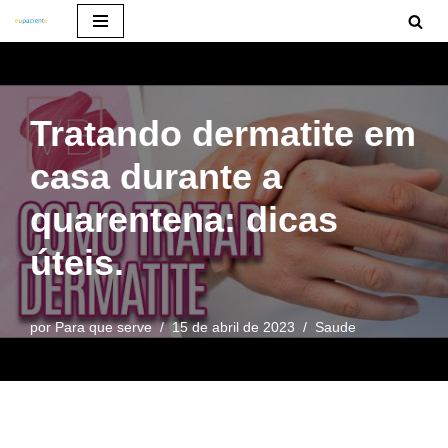
Pular
para
o
Tratando dermatite em
conteúdo
casa durante a
quarentena: dicas
úteis.
por
Para que serve
15 de abril de 2023
Saude