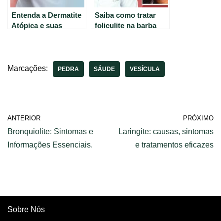
Entenda a Dermatite
Saiba como tratar
Atópica e suas
foliculite na barba
causas em
com dicas do Dr.
linguagem simples.
Lucas Fustinoni (59
caracteres)
Marcações:
PEDRA
SÁUDE
VESÍCULA
ANTERIOR
PRÓXIMO
Bronquiolite: Sintomas e
Laringite: causas, sintomas
Informações Essenciais.
e tratamentos eficazes
Sobre Nós