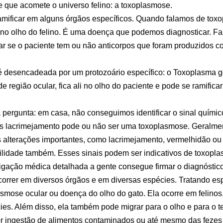
 que acomete o universo felino: a toxoplasmose.
amificar em alguns órgãos específicos. Quando falamos de tox
e no olho do felino. É uma doença que podemos diagnosticar. 
ar se o paciente tem ou não anticorpos que foram produzidos c
 desencadeada por um protozoário específico: o Toxoplasma go
e região ocular, fica ali no olho do paciente e pode se ramific
 pergunta: em casa, não conseguimos identificar o sinal químico
es lacrimejamento pode ou não ser uma toxoplasmose. Geralme
alterações importantes, como lacrimejamento, vermelhidão ou 
ilidade também. Esses sinais podem ser indicativos de toxopla
gação médica detalhada a gente consegue firmar o diagnóstico
orrer em diversos órgãos e em diversas espécies. Tratando esp
smose ocular ou doença do olho do gato. Ela ocorre em felin
ies. Além disso, ela também pode migrar para o olho e para o t
or ingestão de alimentos contaminados ou até mesmo das fezes