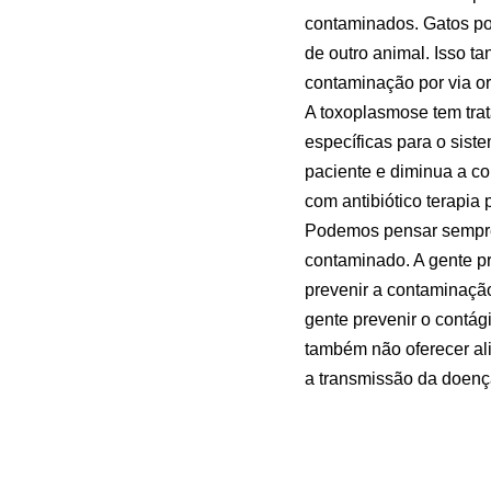
contaminados. Gatos po
de outro animal. Isso t
contaminação por via o
A toxoplasmose tem trat
específicas para o sist
paciente e diminua a co
com antibiótico terapia
Podemos pensar sempre 
contaminado. A gente pr
prevenir a contaminação
gente prevenir o contág
também não oferecer ali
a transmissão da doenç
Fonte:
Saiba mais sobre
Artigos Relacion