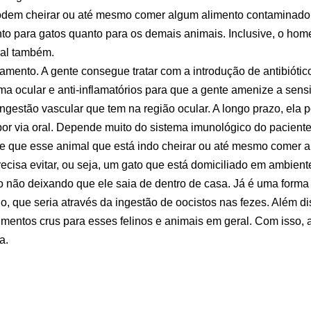
dem cheirar ou até mesmo comer algum alimento contaminado ou
anto para gatos quanto para os demais animais. Inclusive, o ho
ral também.
amento. A gente consegue tratar com a introdução de antibiót
ema ocular e anti-inflamatórios para que a gente amenize a sens
ngestão vascular que tem na região ocular. A longo prazo, ela 
 por via oral. Depende muito do sistema imunológico do paciente
que esse animal que está indo cheirar ou até mesmo comer a
ecisa evitar, ou seja, um gato que está domiciliado em ambien
 não deixando que ele saia de dentro de casa. Já é uma forma m
io, que seria através da ingestão de oocistos nas fezes. Além d
mentos crus para esses felinos e animais em geral. Com isso, 
a.
 a toxoplasmose ocular
por
Petz
ados: