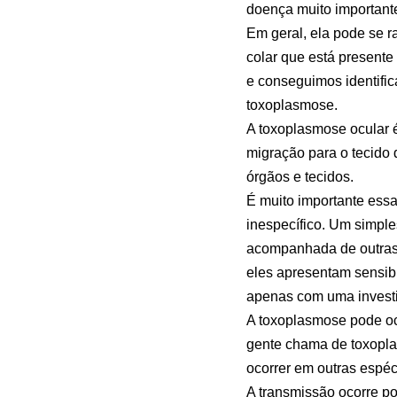
doença muito importante
Em geral, ela pode se r
colar que está present
e conseguimos identific
toxoplasmose.
A toxoplasmose ocular é
migração para o tecido d
órgãos e tecidos.
É muito importante essa
inespecífico. Um simpl
acompanhada de outras 
eles apresentam sensib
apenas com uma investi
A toxoplasmose pode oc
gente chama de toxopla
ocorrer em outras espéc
A transmissão ocorre p