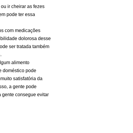
 ir cheirar as fezes
mem pode ter essa
icos com medicações
ibilidade dolorosa desse
pode ser tratada também
.
lgum alimento
te doméstico pode
uito satisfatória da
isso, a gente pode
a gente consegue evitar