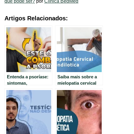
que pode ser?
por
Clínica BedMed
Artigos Relacionados:
Entenda a psoríase:
Saiba mais sobre a
sintomas,
mielopatia cervical
tratamentos e
degenerativa:
cuidados
causas, sintomas e
tratamentos