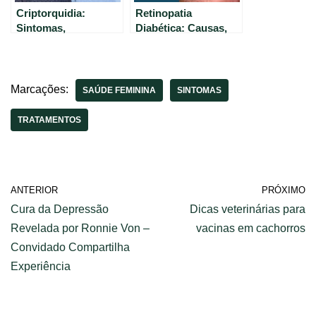
Criptorquidia:
Retinopatia
Sintomas,
Diabética: Causas,
Tratamentos e
Sintomas e
Causas – Tudo o que
Tratamentos para
você precisa saber |
Curar | Tom Bueno
Dr. Paulo Moscardi
Marcações:
SAÚDE FEMININA
SINTOMAS
TRATAMENTOS
ANTERIOR
PRÓXIMO
Cura da Depressão
Dicas veterinárias para
Revelada por Ronnie Von –
vacinas em cachorros
Convidado Compartilha
Experiência