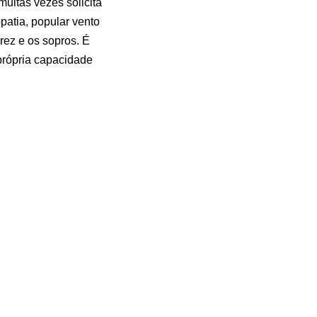
muitas vezes solicita
patia, popular vento
rez e os sopros. É
 própria capacidade
o “Pergunte ao Doutor”.