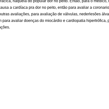
rácica, naquela do popular dor no peito. Então, para o médico, 
usa a cardíaca pra dor no peito, então para avaliar a coronario
tras avaliações, para avaliação de válvulas, nederlesões álva
 para avaliar doenças do miocárdio e cardiopatia hipertrófica,
ações.
al São José de hoje fica por aqui, mas eu te encontro no próxim
de Estresse
por
Hospital São José Criciúma
ados: