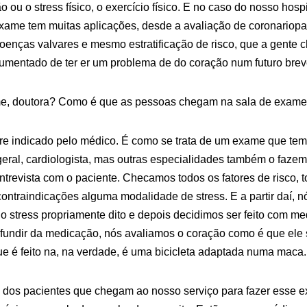
 ou o stress físico, o exercício físico. E no caso do nosso hospi
 exame tem muitas aplicações, desde a avaliação de coronariop
enças valvares e mesmo estratificação de risco, que a gente 
umentado de ter er um problema de do coração num futuro brev
e, doutora? Como é que as pessoas chegam na sala de exame 
e indicado pelo médico. É como se trata de um exame que tem
eral, cardiologista, mas outras especialidades também o fazem
revista com o paciente. Checamos todos os fatores de risco, t
ontraindicações alguma modalidade de stress. E a partir daí,
do stress propriamente dito e depois decidimos ser feito com med
nfundir da medicação, nós avaliamos o coração como é que ele 
ue é feito na, na verdade, é uma bicicleta adaptada numa maca.
a dos pacientes que chegam ao nosso serviço para fazer esse 