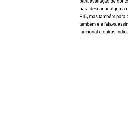
para avaliação de dor to
para descartar alguma ca
PIB, mas também para ou
também ele falava assim
funcional e outras indic
O informativo do Hospit
Até lá!
Fonte:
Ecocardiograma 
Artigos Relacion