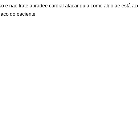
sso e não trate abradee cardial atacar guia como algo ae está a
íaco do paciente.
, um bom final de semana e até o nosso próximo vídeo.
uicardia ou bradicardia sinusal com arritmia cardíaca
por
Enfe
ados:
Entendendo e
Infarto Agudo do
Sistema
Diagnósticando
Miocárdio: Sintomas,
Cardiovascula
Infarto Agudo do
Causas e
que é e como
Miocárdio
Tratamentos
funciona o Si