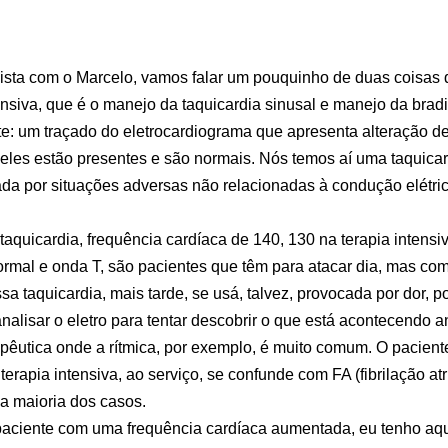
evista com o Marcelo, vamos falar um pouquinho de duas coisas
ensiva, que é o manejo da taquicardia sinusal e manejo da bradi
e: um traçado do eletrocardiograma que apresenta alteração de
 eles estão presentes e são normais. Nós temos aí uma taquic
ada por situações adversas não relacionadas à condução elétri
taquicardia, frequência cardíaca de 140, 130 na terapia intens
rmal e onda T, são pacientes que têm para atacar dia, mas co
 taquicardia, mais tarde, se usá, talvez, provocada por dor, por
nalisar o eletro para tentar descobrir o que está acontecendo a
pêutica onde a rítmica, por exemplo, é muito comum. O pacient
rapia intensiva, ao serviço, se confunde com FA (fibrilação atr
na maioria dos casos.
paciente com uma frequência cardíaca aumentada, eu tenho aqu