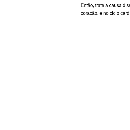
Então, trate a causa di
coração, é no ciclo card
Tá bom gente?
Tem tudo em ótima noite
Fonte:
Não confunda taq
Artigos Relacion
Tratamento de
Insuficiência
Cardíaca por
Arritmias com Dr.