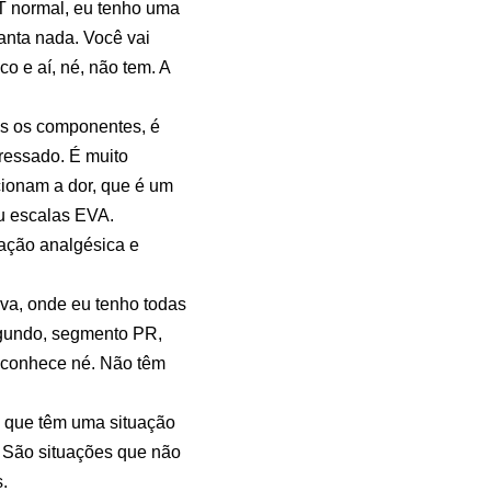
 normal, eu tenho uma
ianta nada. Você vai
co e aí, né, não tem. A
os os componentes, é
tressado. É muito
cionam a dor, que é um
ou escalas EVA.
ação analgésica e
va, onde eu tenho todas
egundo, segmento PR,
 conhece né. Não têm
, que têm uma situação
l. São situações que não
.