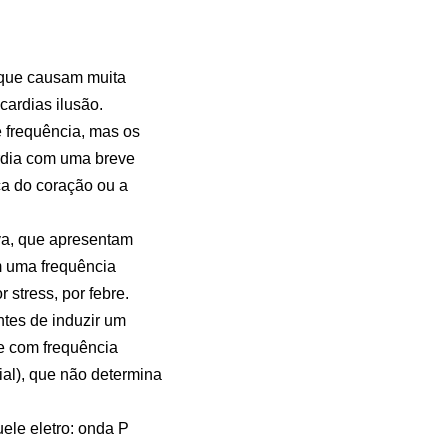
 que causam muita
cardias ilusão.
 frequência, mas os
ardia com uma breve
ca do coração ou a
iva, que apresentam
m uma frequência
 stress, por febre.
ntes de induzir um
e com frequência
ial), que não determina
ele eletro: onda P