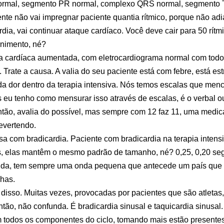
ormal, segmento PR normal, complexo QRS normal, segmento T
gente não vai impregnar paciente quantia rítmico, porque não ad
dia, vai continuar ataque cardíaco. Você deve cair para 50 rítmi
rnimento, né?
a cardíaca aumentada, com eletrocardiograma normal com tod
 Trate a causa. A valia do seu paciente está com febre, está es
da dor dentro da terapia intensiva. Nós temos escalas que men
mas eu tenho como mensurar isso através de escalas, é o verbal 
ntão, avalia do possível, mas sempre com 12 faz 11, uma medic
evertendo.
 com bradicardia. Paciente com bradicardia na terapia intensi
, elas mantêm o mesmo padrão de tamanho, né? 0,25, 0,20 s
onda, tem sempre uma onda pequena que antecede um país que
has.
 disso. Muitas vezes, provocadas por pacientes que são atletas
Então, não confunda. É bradicardia sinusal e taquicardia sinusa
m todos os componentes do ciclo, tomando mais estão presentes