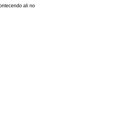
contecendo ali no
rmagem Intensiva News
r: O
stema