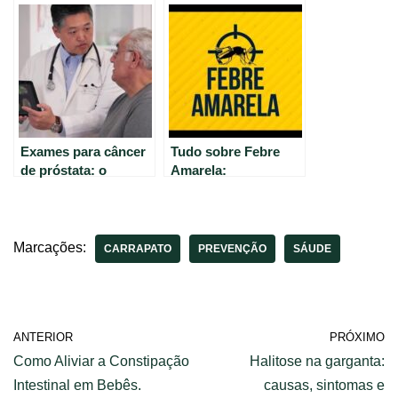
causas, sintomas e
câncer colorretal:
cuidados para ter
guia completo.
uma vida saudável //
Viver Bem
Exames para câncer
Tudo sobre Febre
de próstata: o
Amarela:
caminho para a cura
Informações úteis em
e prevenção
4 minutos.
Marcações:
CARRAPATO
PREVENÇÃO
SÁUDE
ANTERIOR
PRÓXIMO
Como Aliviar a Constipação
Halitose na garganta:
Intestinal em Bebês.
causas, sintomas e