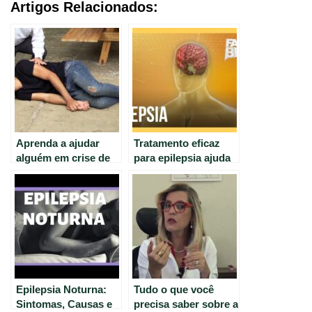
Artigos Relacionados:
Aprenda a ajudar
Tratamento eficaz
alguém em crise de
para epilepsia ajuda
epilepsia com Dr.
70% dos pacientes a
Carlos Guerreiro |
ter vida normal.
CNN Sinais Vitais
Epilepsia Noturna:
Tudo o que você
Sintomas, Causas e
precisa saber sobre a