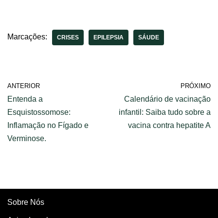
Tratamentos – Tudo
Epilepsia Mioclônica
o que Você Precisa
Juvenil (EMJ) – Guia
Saber
Completo.
Marcações:
CRISES
EPILEPSIA
SÁUDE
ANTERIOR
PRÓXIMO
Entenda a
Calendário de vacinação
Esquistossomose:
infantil: Saiba tudo sobre a
Inflamação no Fígado e
vacina contra hepatite A
Verminose.
Sobre Nós