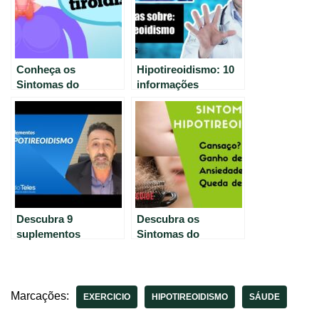
Conheça os
Hipotireoidismo: 10
Sintomas do
informações
Hipotireoidismo e
importantes pelo Dr.
Como Identificá-los
Lucas Fustinoni
Descubra 9
Descubra os
suplementos
Sintomas do
naturais
Hipotireoidismo com
recomendados para
o Dr. Jônatas
hipotireoidismo
Catunda.
Marcações:
EXERCICIO
HIPOTIREOIDISMO
SÁUDE