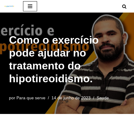
Pular
para
o
Como o exercício
conteúdo
pode ajudar no
tratamento do
hipotireoidismo.
por
Para que serve
14 de junho de 2023
Saude