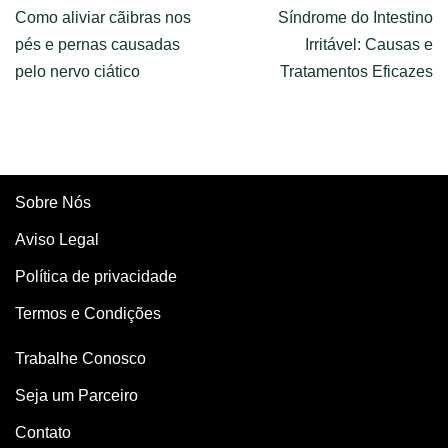
Como aliviar cãibras nos
Síndrome do Intestino
pés e pernas causadas
Irritável: Causas e
pelo nervo ciático
Tratamentos Eficazes
Sobre Nós
Aviso Legal
Política de privacidade
Termos e Condições
Trabalhe Conosco
Seja um Parceiro
Contato