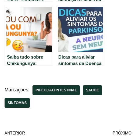
características da
doença e seus
doença silenciosa
primeiros sintomas
Saiba tudo sobre
Dicas para aliviar
Chikungunya:
sintomas da Doença
causas, sintomas e
de Parkinson: saiba
cuidados para ter
como cuidar da
uma vida saudável //
saúde
Viver Bem
Marcações:
INFECÇÃO INTESTINAL
SÁUDE
SINTOMAS
ANTERIOR
PRÓXIMO