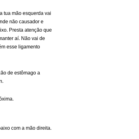
da tua mão esquerda vai
 onde não causador e
ixo. Presta atenção que
manter aí. Não vai de
ém esse ligamento
ação de estômago a
n.
róxima.
aixo com a mão direita.