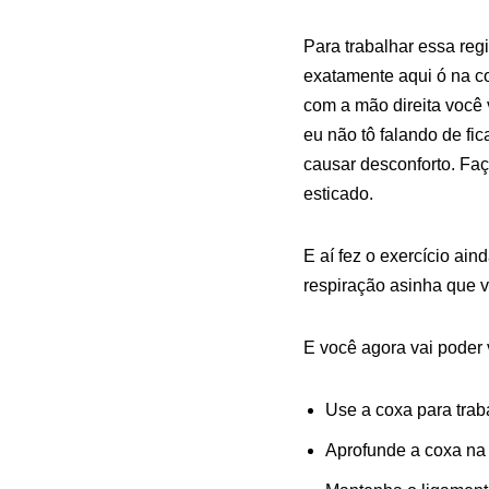
Para trabalhar essa reg
exatamente aqui ó na co
com a mão direita você 
eu não tô falando de fic
causar desconforto. Fa
esticado.
E aí fez o exercício ai
respiração asinha que v
E você agora vai poder 
Use a coxa para tra
Aprofunde a coxa na 