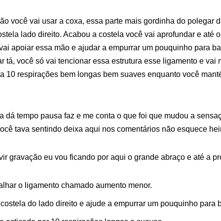
ião você vai usar a coxa, essa parte mais gordinha do polegar 
stela lado direito. Acabou a costela você vai aprofundar e até
vai apoiar essa mão e ajudar a empurrar um pouquinho para ba
ar tá, você só vai tencionar essa estrutura esse ligamento e vai 
ça 10 respirações bem longas bem suaves enquanto você mant
nda dá tempo pausa faz e me conta o que foi que mudou a sens
ocê tava sentindo deixa aqui nos comentários não esquece hei
vir gravação eu vou ficando por aqui o grande abraço e até a p
balhar o ligamento chamado aumento menor.
costela do lado direito e ajude a empurrar um pouquinho para b