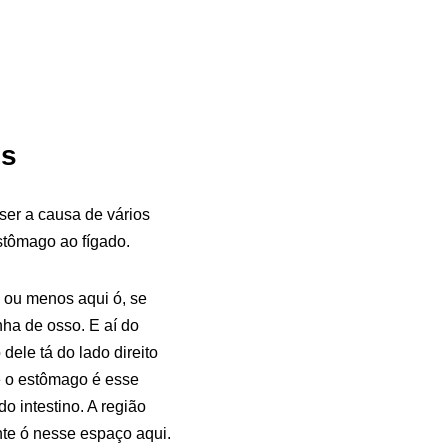
is
er a causa de vários
tômago ao fígado.
 ou menos aqui ó, se
nha de osso. E aí do
dele tá do lado direito
e o estômago é esse
o intestino. A região
te ó nesse espaço aqui.