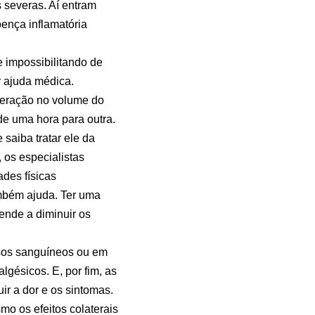
 severas. Aí entram
ença inflamatória
e impossibilitando de
r ajuda médica.
lteração no volume do
de uma hora para outra.
saiba tratar ele da
 os especialistas
des físicas
mbém ajuda. Ter uma
ende a diminuir os
asos sanguíneos ou em
lgésicos. E, por fim, as
r a dor e os sintomas.
mo os efeitos colaterais