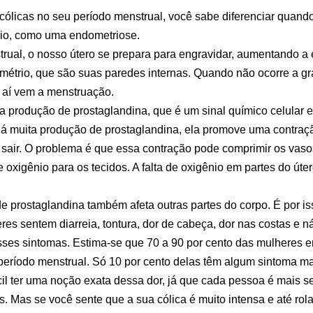
cólicas no seu período menstrual, você sabe diferenciar quando
rio, como uma endometriose.
rual, o nosso útero se prepara para engravidar, aumentando a
métrio, que são suas paredes internas. Quando não ocorre a gr
e aí vem a menstruação.
 produção de prostaglandina, que é um sinal químico celular e
 muita produção de prostaglandina, ela promove uma contraçã
 sair. O problema é que essa contração pode comprimir os vas
 oxigênio para os tecidos. A falta de oxigênio em partes do úte
e prostaglandina também afeta outras partes do corpo. É por is
res sentem diarreia, tontura, dor de cabeça, dor nas costas e 
sses sintomas. Estima-se que 70 a 90 por cento das mulheres e
período menstrual. Só 10 por cento delas têm algum sintoma ma
cil ter uma noção exata dessa dor, já que cada pessoa é mais se
. Mas se você sente que a sua cólica é muito intensa e até rola