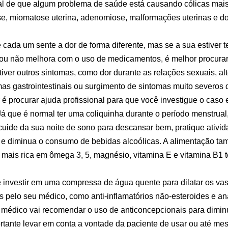
al de que algum problema de saúde está causando cólicas mais
e, miomatose uterina, adenomiose, malformações uterinas e do
 cada um sente a dor de forma diferente, mas se a sua estiver t
s ou não melhora com o uso de medicamentos, é melhor procura
iver outros sintomas, como dor durante as relações sexuais, a
mas gastrointestinais ou surgimento de sintomas muito severos 
 procurar ajuda profissional para que você investigue o caso e 
Já que é normal ter uma coliquinha durante o período menstrual,
ide da sua noite de sono para descansar bem, pratique ativida
 e diminua o consumo de bebidas alcoólicas. A alimentação ta
 mais rica em ômega 3, 5, magnésio, vitamina E e vitamina B1 t
le investir em uma compressa de água quente para dilatar os v
 pelo seu médico, como anti-inflamatórios não-esteroides e ana
médico vai recomendar o uso de anticoncepcionais para diminui
tante levar em conta a vontade da paciente de usar ou até mes