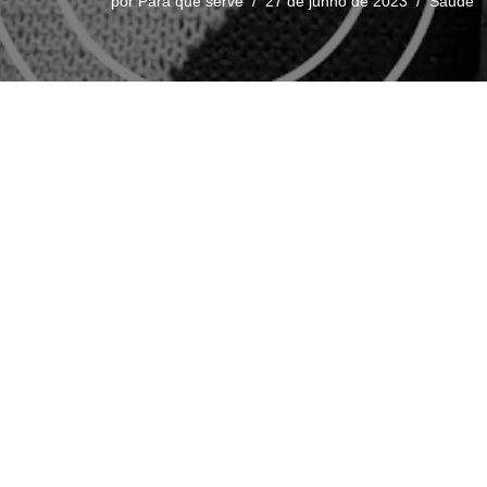
por
Para que serve
27 de junho de 2023
Saude