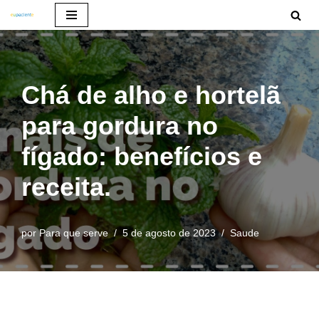
Pular
para
o
Chá de alho e hortelã
conteúdo
para gordura no
fígado: benefícios e
receita.
por
Para que serve
5 de agosto de 2023
Saude