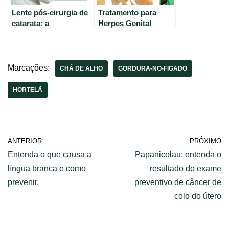
Lente pós-cirurgia de
Tratamento para
catarata: a
Herpes Genital
importância da
Recorrente: Dicas do
limpeza.
Dr. Renato Cassol,
Infectologista.
Marcações:
CHÁ DE ALHO
GORDURA-NO-FIGADO
HORTELÃ
ANTERIOR
PRÓXIMO
Entenda o que causa a
Papanicolau: entenda o
língua branca e como
resultado do exame
prevenir.
preventivo de câncer de
colo do útero