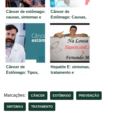
Câncer de estômago:
Câncer de
causas, sintomas e
Estômago: Causas,
tratamento completo
Sintomas e
Tratamentos
Essenciais.
Câncer de
Hepatite E: sintomas,
Estômago: Tipos,
tratamento e
Sintomas e
prevenção.
Novidades no
Tratamento
Marcações:
CÂNCER
ESTÔMAGO
PREVENÇÃO
SINTOMAS
TRATAMENTO