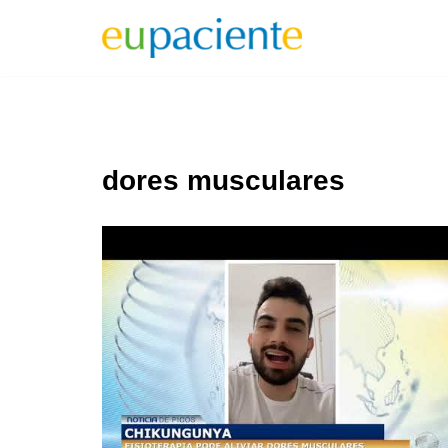
Pular
para
o
conteúdo
dores musculares