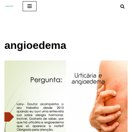
Pular
para
o
conteúdo
angioedema