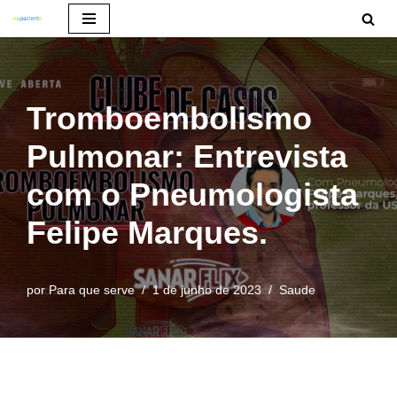
Pular
para
o
Tromboembolismo
conteúdo
Pulmonar: Entrevista
com o Pneumologista
Felipe Marques.
por
Para que serve
1 de junho de 2023
Saude