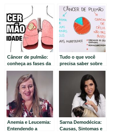
Câncer de pulmão:
Tudo o que você
conheça as fases da
precisa saber sobre
doença e seus
o câncer de pulmão –
primeiros sintomas
Guia completo.
Anemia e Leucemia:
Sarna Demodécica:
Entendendo a
Causas, Sintomas e
relação sistêmica
Tratamentos com