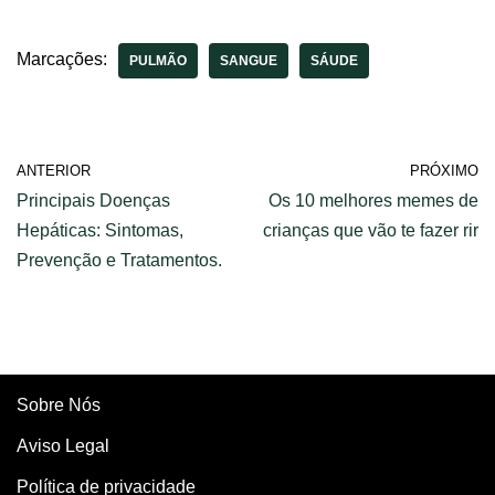
para uma saúde
Dra. Virginia
equilibrada.
Monteiro
Marcações:
PULMÃO
SANGUE
SÁUDE
ANTERIOR
PRÓXIMO
Principais Doenças
Os 10 melhores memes de
Hepáticas: Sintomas,
crianças que vão te fazer rir
Prevenção e Tratamentos.
Sobre Nós
Aviso Legal
Política de privacidade