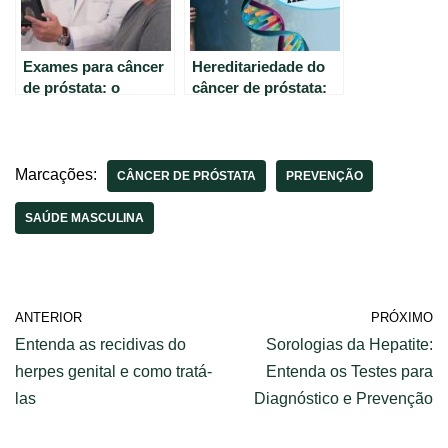
Exames para câncer
Hereditariedade do
de próstata: o
câncer de próstata:
caminho para a cura
fato ou mito?
e prevenção
Marcações:
CÂNCER DE PRÓSTATA
PREVENÇÃO
SAÚDE MASCULINA
ANTERIOR
PRÓXIMO
Entenda as recidivas do
Sorologias da Hepatite:
herpes genital e como tratá-
Entenda os Testes para
las
Diagnóstico e Prevenção