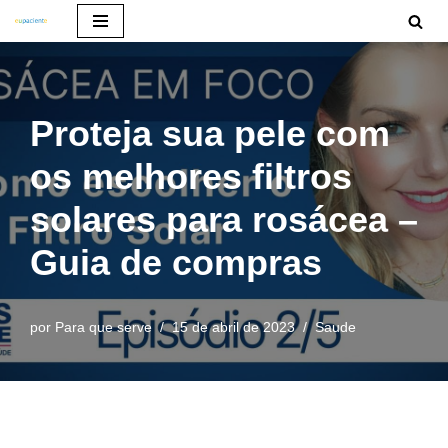
Pular
para
o
Proteja sua pele com
conteúdo
os melhores filtros
solares para rosácea –
Guia de compras
por
Para que serve
15 de abril de 2023
Saude