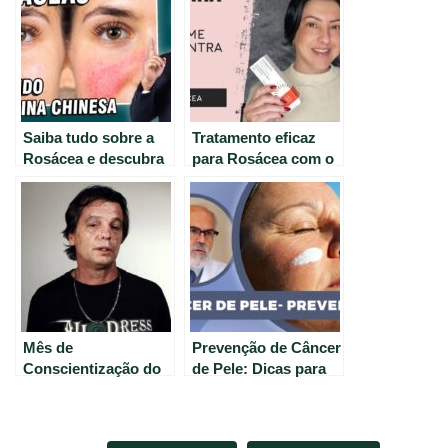
Saiba tudo sobre a
Tratamento eficaz
Rosácea e descubra
para Rosácea com o
como tratar a
Creme Soolantra
vermelhidão no rosto
Mês de
Prevenção de Câncer
Conscientização do
de Pele: Dicas para
Câncer de Pele:
Proteger Sua Pele
Fique Protegido com
dos Raios UV
Dicas Simples