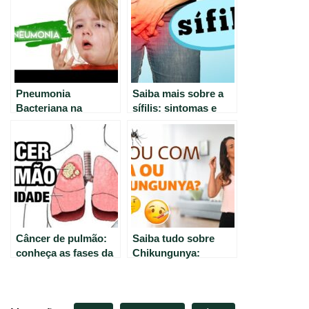
Pneumonia
Saiba mais sobre a
Bacteriana na
sífilis: sintomas e
Infância: Sintomas,
características da
Tratamentos e
doença silenciosa
Prevenção
Câncer de pulmão:
Saiba tudo sobre
conheça as fases da
Chikungunya:
doença e seus
causas, sintomas e
primeiros sintomas
cuidados para ter
uma vida saudável //