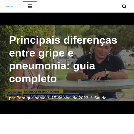
Pular
para
o
Principais diferenças
conteúdo
entre gripe e
pneumonia: guia
completo
por
Para que serve
15 de abril de 2023
Saude