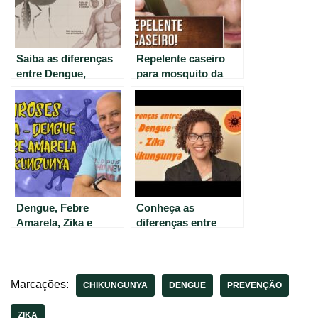
Saiba as diferenças
Repelente caseiro
entre Dengue,
para mosquito da
Chikungunya e Zika –
Dengue, Zika e
Guia completo
Chikungunya
Dengue, Febre
Conheça as
Amarela, Zika e
diferenças entre
Chikungunya:
Dengue, Zika e
Conheça as Doenças
Chikungunya – Guia
Virais Transmitidas
completo.
por Mosquitos
Marcações:
CHIKUNGUNYA
DENGUE
PREVENÇÃO
ZIKA