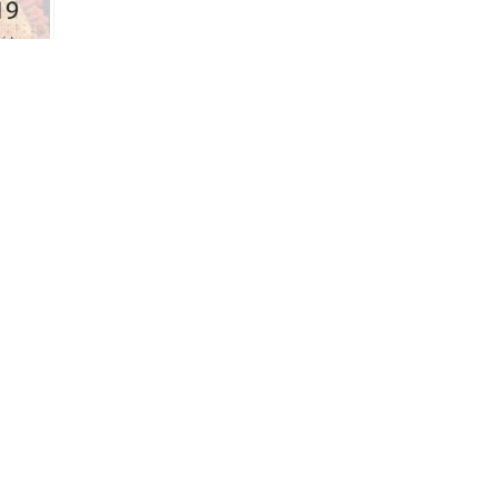
e
al e
Aguda
 a
PRÓXIMO
urante atividade física:
dicas e orientações.