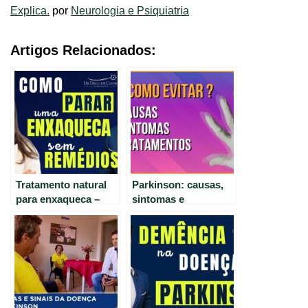
Explica.
por
Neurologia e Psiquiatria
Artigos Relacionados:
Tratamento natural
Parkinson: causas,
para enxaqueca –
sintomas e
dicas do
tratamentos eficazes.
neurologista Dr.
Diego de Castro