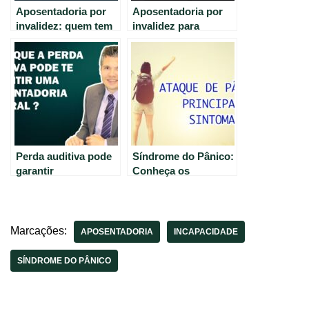
Aposentadoria por
Aposentadoria por
invalidez: quem tem
invalidez para
lúpus pode se
portadores de
beneficiar? (58
epilepsia é garantida
caracteres)
pelo Tribunal Federal
Regional. Saiba mais
Perda auditiva pode
Síndrome do Pânico:
garantir
Conheça os
aposentadoria
principais sintomas e
integral
tratamentos.
Marcações:
APOSENTADORIA
INCAPACIDADE
SÍNDROME DO PÂNICO