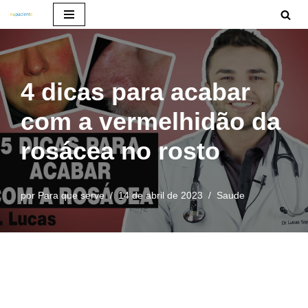
Pular
para
o
4 dicas para acabar
conteúdo
com a vermelhidão da
rosácea no rosto
por
Para que serve
14 de abril de 2023
Saude