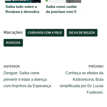
Saiba tudo sobre a
Saiba como cuidar
Rosácea e descubra
da psoríase com 5
como tratar a
dicas úteis
vermelhidão no rosto
Marcações:
CUIDADOS COM A PELE
DICAS DE BELEZA
ROSÁCEA
ANTERIOR
PRÓXIMO
Dengue: Saiba como
Conheça os efeitos da
prevenir e tratar a doença
Azitromicina: Bula
com Anjinhos da Esperança
simplificada por Dr. Lucas
Fustinoni.