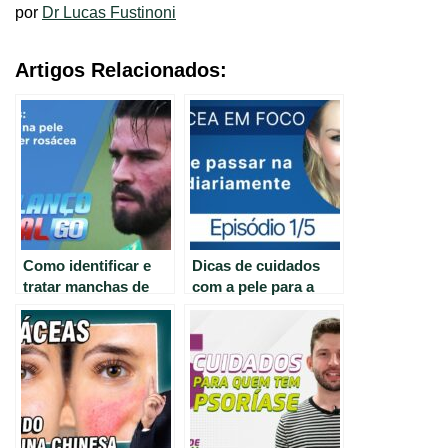
por
Dr Lucas Fustinoni
Artigos Relacionados:
Como identificar e
Dicas de cuidados
tratar manchas de
com a pele para a
rosácea na pele –
rosácea: como
Guia de cuidados
controlar os
sintomas e prevenir
crises.