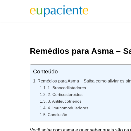
Pular
para
o
conteúdo
Remédios para Asma – Sa
Conteúdo
Remédios para Asma – Saiba como aliviar os si
1. Broncodilatadores
2. Corticosteroides
3. Antileucotrienos
4. Imunomoduladores
Conclusão
Você sofre com asma e quer saber quais são os 