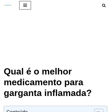
Pular
para
o
conteúdo
Qual é o melhor
medicamento para
garganta inflamada?
Conteúdo