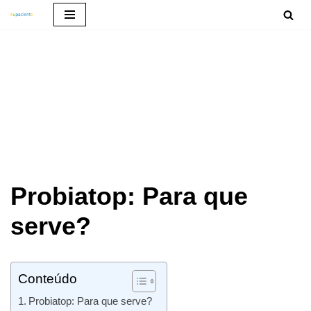
Pular
para
o
conteúdo
Probiatop: Para que
serve?
Conteúdo
Probiatop: Para que serve?