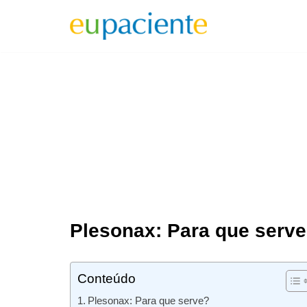
Pular
para
o
conteúdo
Plesonax: Para que serv
Conteúdo
Plesonax: Para que serve?