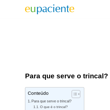
Pular
para
o
conteúdo
Para que serve o trincal?
Conteúdo
Para que serve o trincal?
O que é o trincal?