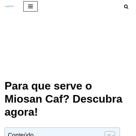
Pular
para
o
conteúdo
Para que serve o
Miosan Caf? Descubra
agora!
Conteúdo