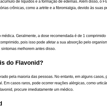
 o acúmulo de líquidos e a formação de edemas. Além disso, o 
ias crônicas, como a artrite e a fibromialgia, devido às suas pr
 médica. Geralmente, a dose recomendada é de 1 comprimido d
comprimido, pois isso pode afetar a sua absorção pelo organis
 sintomas melhorem antes disso.
ais do Flavonid?
ado pela maioria das pessoas. No entanto, em alguns casos, p
l. Em casos raros, pode ocorrer reações alérgicas, como urticár
Flavonid, procure imediatamente um médico.
d