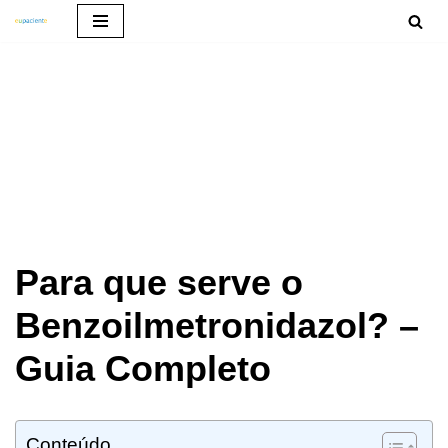
Pular
para
o
conteúdo
Para que serve o
Benzoilmetronidazol? –
Guia Completo
Conteúdo