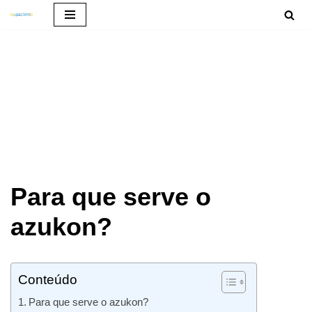
Pular
para
o
conteúdo
Para que serve o
azukon?
Conteúdo
Para que serve o azukon?