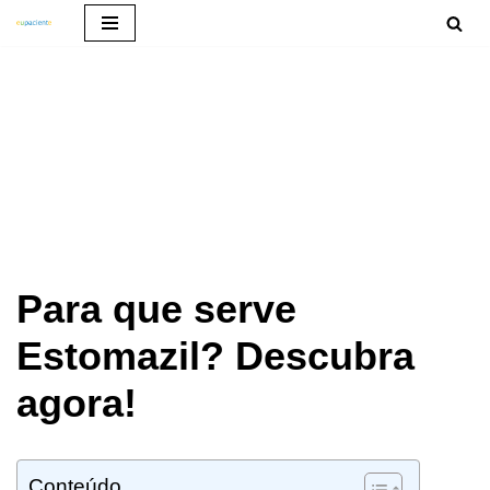
Pular
para
o
conteúdo
Para que serve
Estomazil? Descubra
agora!
Conteúdo