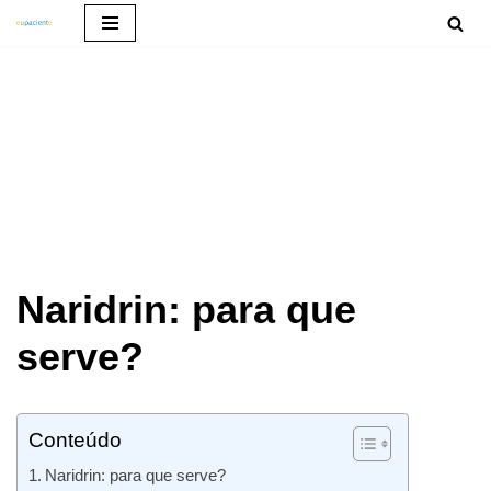
Pular
para
o
conteúdo
Naridrin: para que
serve?
Conteúdo
Naridrin: para que serve?