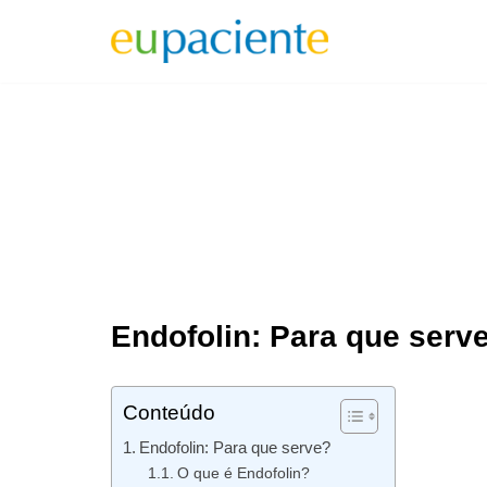
Pular
para
o
conteúdo
Endofolin: Para que serv
Conteúdo
Endofolin: Para que serve?
O que é Endofolin?