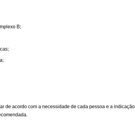
omplexo B;
cas;
a;
r de acordo com a necessidade de cada pessoa e a indicação d
 recomendada.