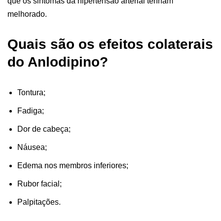
que os sintomas da hipertensão arterial tenham
melhorado.
Quais são os efeitos colaterais
do Anlodipino?
Tontura;
Fadiga;
Dor de cabeça;
Náusea;
Edema nos membros inferiores;
Rubor facial;
Palpitações.